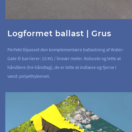
Logformet ballast | Grus
Perfekt tilpasset den komplementære ballastning af Water-
Gate © barrierer: 15 KG / lineær meter. Robuste og lette at
håndtere (tre håndtag), de er lette at indlæse og fjerne i
vand: polyethylennet.