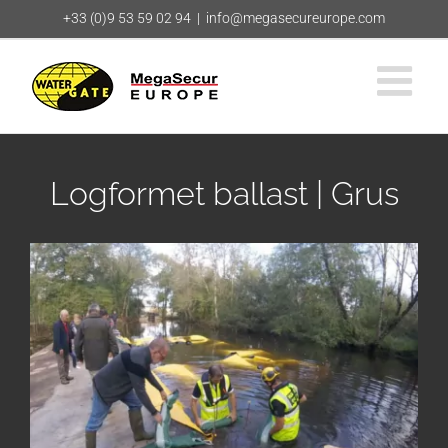
Skip
+33 (0)9 53 59 02 94
|
info@megasecureurope.com
to
content
Logformet ballast | Grus