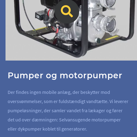
Pumper og motorpumper
Der findes ingen mobile anlæg, der beskytter mod
oversvømmelser, som er fuldstændigt vandtætte. Vi leverer
pumpeløsninger, der samler vandet fra lækager og fører
det ud over dæmningen: Selvansugende motorpumper
eller dykpumper koblet til generatorer.