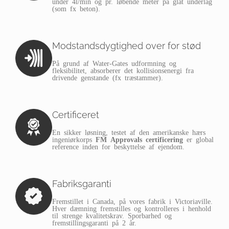
under 4l/min og pr. løbende meter på glat underlag
(som fx beton).
Modstandsdygtighed over for stød
På grund af Water-Gates udformning og
fleksibilitet, absorberer det kollisionsenergi fra
drivende genstande (fx træstammer).
Certificeret
En sikker løsning, testet af den amerikanske hærs
ingeniørkorps
FM Approvals certificering
er global
reference inden for beskyttelse af ejendom.
Fabriksgaranti
Fremstillet i Canada, på vores fabrik i Victoriaville.
Hver dæmning fremstilles og kontrolleres i henhold
til strenge kvalitetskrav. Sporbarhed og
fremstillingsgaranti på 2 år.