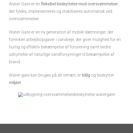
Water-Gate er en
fleksibel beskyttelse mod oversvømmelser
,
der fyldes, implementeres og stabiliseres automatisk ved
oversvømmelser.
Water-Gate er en ny generation af mobile dæmninger, der
forenkler arbejdsopgaver i vandveje, der giver mulighed for en
hurtig og effektiv bekæmpelse af forurening samt bedre
udnyttelse af naturlige vandforsyninger til bekæmpelse af
brand.
Water-gate kan bruges på alt terræn, er
billig
og beskytter
miljøet
.