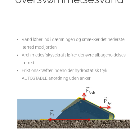
Vand løber ind i dæmningen og smækker det nederste
lærred mod jorden
Archimedes ‘skyvekraft løfter det øvre tilbageholdelses
lærred
Friktionskræfter indeholder hydrostatisk tryk:
AUTOSTABLE anordning uden anker