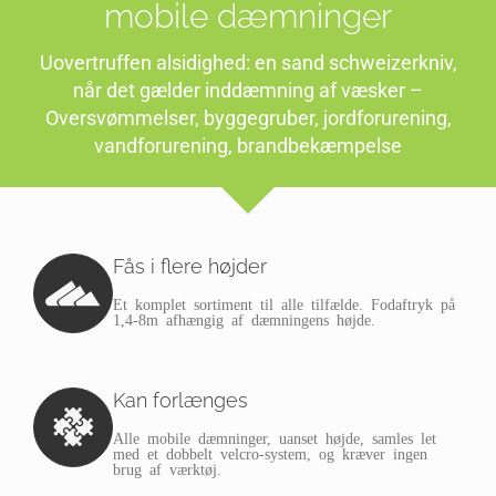
mobile dæmninger
Uovertruffen alsidighed: en sand schweizerkniv,
når det gælder inddæmning af væsker –
Oversvømmelser, byggegruber, jordforurening,
vandforurening, brandbekæmpelse
Fås i flere højder
Et komplet sortiment til alle tilfælde. Fodaftryk på
1,4-8m afhængig af dæmningens højde.
Kan forlænges
Alle mobile dæmninger, uanset højde, samles let
med et dobbelt velcro-system, og kræver ingen
brug af værktøj.