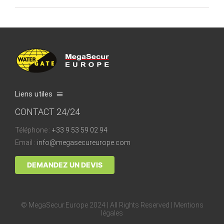
Liens utiles
CONTACT 24/24
Hvem er vi?
Téléphone :
+33 9 53 59 02 94
Vores fabrik
Email :
info@megasecureurope.com
Vores forhandlere
DEMANDEZ UN DEVIS
Kvalitet og certificering
Hvordan fungerer det ?
© MegaSecur.Europe 2024 | All Rights Reserved |
Mentions
FAQ
légales