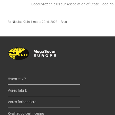
Découvrez en plus sur Association of State FloodPl
By
Nicolas Klein
|
marts 22nd, 2023
|
Blog
Hvem er vi?
Vores fabrik
Vores forhandlere
Kvalitet og certificering