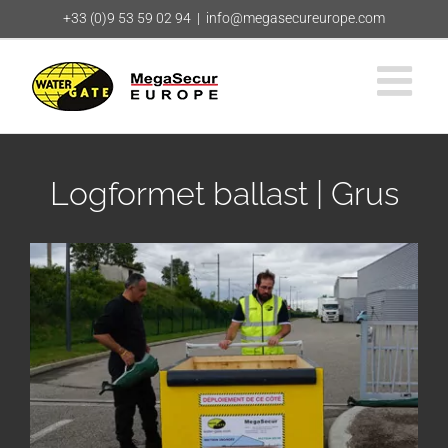
Skip
+33 (0)9 53 59 02 94
|
info@megasecureurope.com
to
content
Logformet ballast | Grus