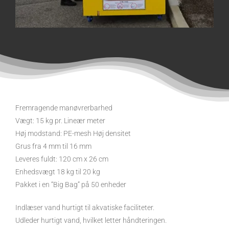
Fremragende manøvrerbarhed
Vægt: 15 kg pr. Lineær meter
Høj modstand: PE-mesh Høj densitet
Grus fra 4 mm til 16 mm
Leveres fuldt: 120 cm x 26 cm
Enhedsvægt 18 kg til 20 kg
Pakket i en “Big Bag” på 50 enheder
Indlæser vand hurtigt til akvatiske faciliteter.
Udleder hurtigt vand, hvilket letter håndteringen.