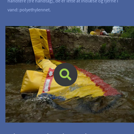
håndtere (tre håndtag), de er lette at indlæse og fjerne i
vand: polyethylennet.