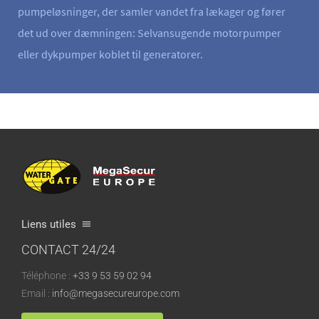
pumpeløsninger, der samler vandet fra lækager og fører
det ud over dæmningen: Selvansugende motorpumper
eller dykpumper koblet til generatorer.
Liens utiles
CONTACT 24/24
Hvem er vi?
Téléphone :
+33 9 53 59 02 94
Vores fabrik
Email :
info@megasecureurope.com
Vores forhandlere